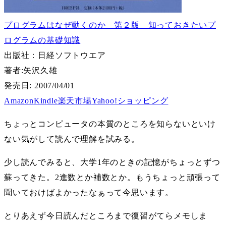
プログラムはなぜ動くのか 第２版 知っておきたいプ
ログラムの基礎知識
出版社：日経ソフトウエア
著者:
矢沢久雄
発売日: 2007/04/01
Amazon
Kindle
楽天市場
Yahoo!ショッピング
ちょっとコンピュータの本質のところを知らないといけ
ない気がして読んで理解を試みる。
少し読んでみると、大学1年のときの記憶がちょっとずつ
蘇ってきた。2進数とか補数とか。もうちょっと頑張って
聞いておけばよかったなぁって今思います。
とりあえず今日読んだところまで復習がてらメモしま