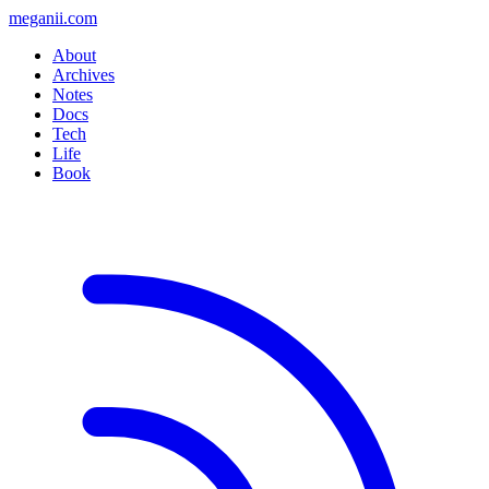
meganii.com
About
Archives
Notes
Docs
Tech
Life
Book