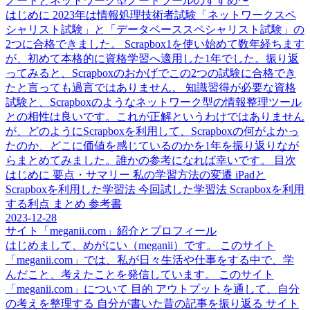
ノートとネットワーク型ノートツールのすすめ〜
はじめに 2023年は情報処理技術者試験「ネットワークスペ
シャリスト試験」と「データベーススペシャリスト試験」の
2つに合格できました。 Scrapbox1を使い始めて数年経ちます
が、初めて本格的に資格学習へ適用した1年でした。振り返
ってみると、Scrapboxのおかげでこの2つの試験に合格でき
たと言っても過言ではありません。 知識習得が必要な資格
試験と、Scrapboxのようなネットワーク型の情報整理ツール
との相性は良いです。これが正解というわけではありません
が、どのようにScrapboxを利用して、Scrapboxの何がよかっ
たのか、どこに価値を感じているのかを1年を振り返りなが
らまとめてみました。誰かの参考になれば幸いです。 目次
はじめに 要点・サマリー 私の学習方法の変遷 iPadと
Scrapboxを利用した学習法 今回試した学習法 Scrapboxを利用
する利点 まとめ 参考書
2023-12-28
サイト「meganii.com」紹介とプロフィール
はじめまして、めがにい（meganii）です。 このサイト
「meganii.com」では、私が日々生活や仕事をする中で、学
んだこと、考えたことを発信しています。 このサイト
「meganii.com」について 目的 アウトプットを通して、自分
の考えを整理する 自分が書いた昔の記事を振り返る サイト