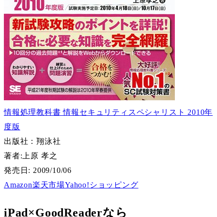
情報処理教科書 情報セキュリティスペシャリスト 2010年
度版
出版社：翔泳社
著者:
上原 孝之
発売日: 2009/10/06
Amazon
楽天市場
Yahoo!ショッピング
iPad×GoodReaderなら