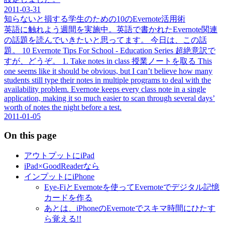
2011-03-31
知らないと損する学生のための10のEvernote活用術
英語に触れよう週間を実施中。英語で書かれたEvernote関連
の話題を読んでいきたいと思ってます。 今日は、この話
題。 10 Evernote Tips For School - Education Series 超絶意訳で
すが、どうぞ。 1. Take notes in class 授業ノートを取る This
one seems like it should be obvious, but I can’t believe how many
students still type their notes in multiple programs to deal with the
availability problem. Evernote keeps every class note in a single
application, making it so much easier to scan through several days’
worth of notes the night before a test.
2011-01-05
On this page
アウトプットにiPad
iPad×GoodReaderなら
インプットにiPhone
Eye-FiとEvernoteを使ってEvernoteでデジタル記憶
カードを作る
あとは、iPhoneのEvernoteでスキマ時間にひたす
ら覚える!!