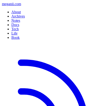
meganii.com
About
Archives
Notes
Docs
Tech
Life
Book