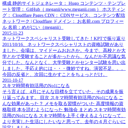
構成 静的サイトジェネレータ： Hugo コンテンツ・テンプレ
ート管理： GitHub（ meganii/www.meganii.com ） ホスティン
グ： Cloudflare Pages CDN： CDNサービス、コンテンツ配信
ネットワーク | Cloudflare ドメイン： お名前.com プロフィー
ル 名前：めがにい（meganii）
2015-11-23
ネットワークスペシャリスト受験してきた！KPTで振り返り
2011/10/16、ネットワークスペシャリストの資格試験があり
ました。会場は、マイドームおおさか。今まで、高校とか大
学とかで受験することが多かったから、なんだか不思議な気
分でした。なんとなく、大学受験とかセンター試験を思い出
しました。手応え的には・・・微妙ですね。演習不足。。。
今回の反省と、次回に生かすことをちょっとだけ。
2011-10-17
スキマ時間有効活用のNo1になる
そう言えば、4月にそんな目標を立てていた。その成果を振
り返ってみます。 目次 スキマ時間有効活用のNo1になる こ
んな効果があった？ メモを取る習慣がついた 高度情報の資
格取得 本を読むようになった 勉強会 まとめ スキマ時間有効
活用のNo1になる スキマ時間を上手く使えるようになって、
より充実した生活にしたいなと思って、去年の４月ぐらいに
設定しました。