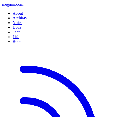
meganii.com
About
Archives
Notes
Docs
Tech
Life
Book