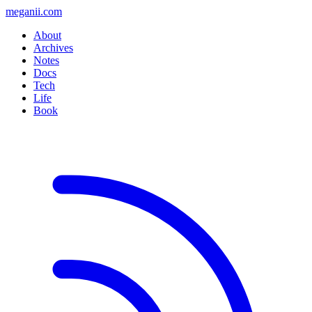
meganii.com
About
Archives
Notes
Docs
Tech
Life
Book