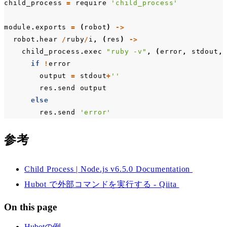
child_process
=
require
'child_process'
module
.
exports
=
(
robot
)
->
robot
.
hear
/
ruby
/
i
,
(
res
)
->
child_process
.
exec
"ruby -v"
,
(
error
,
stdout
,
if
!
error
output
=
stdout
+
''
res
.
send
output
else
res
.
send
'error'
参考
Child Process | Node.js v6.5.0 Documentation
Hubot で外部コマンドを実行する - Qiita
On this page
Hubotの例