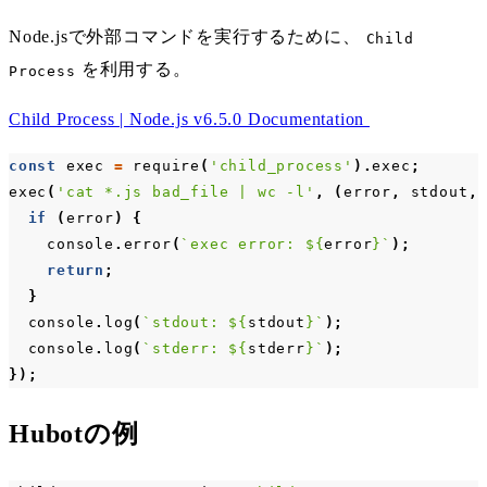
Node.jsで外部コマンドを実行するために、
Child
を利用する。
Process
Child Process | Node.js v6.5.0 Documentation
const
exec
=
require
(
'child_process'
).
exec
;
exec
(
'cat *.js bad_file | wc -l'
,
(
error
,
stdout
,
if
(
error
)
{
console
.
error
(
`exec error: 
${
error
}
`
);
return
;
}
console
.
log
(
`stdout: 
${
stdout
}
`
);
console
.
log
(
`stderr: 
${
stderr
}
`
);
});
Hubotの例