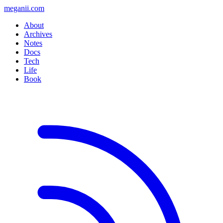
meganii.com
About
Archives
Notes
Docs
Tech
Life
Book