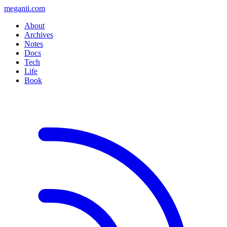
meganii.com
About
Archives
Notes
Docs
Tech
Life
Book