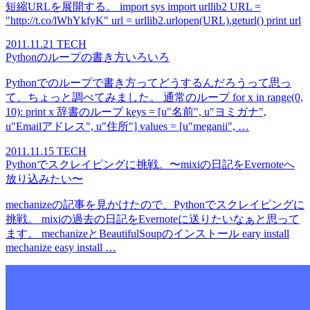
短縮URLを展開する。 import sys import urllib2 URL =
"http://t.co/lWhYkfyK" url = urllib2.urlopen(URL).geturl() print url
2011.11.21
TECH
Pythonのループの書き方いろいろ
Pythonでのループで書き方ってどうするんだろうって思っ
て、ちょっと調べてみました。 通常のループ for x in range(0,
10): print x 辞書のループ keys = [u"名前", u"ヨミガナ",
u"Emailアドレス", u"住所"] values = [u"meganii", …
2011.11.15
TECH
Pythonでスクレイピングに挑戦。〜mixiの日記をEvernoteへ
放り込みたい〜
mechanizeの記事を見かけたので、Pythonでスクレイピングに
挑戦。 mixiの過去の日記をEvernoteに送りたいなぁと思って
ます。 mechanizeとBeautifulSoupのインストール eary install
mechanize easy install …