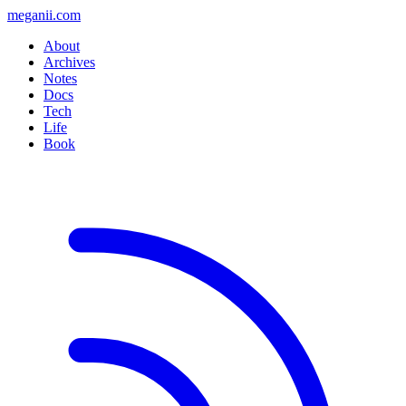
meganii.com
About
Archives
Notes
Docs
Tech
Life
Book