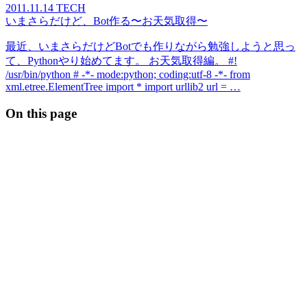
2011.11.14
TECH
いまさらだけど、Bot作る〜お天気取得〜
最近、いまさらだけどBotでも作りながら勉強しようと思っ
て、Pythonやり始めてます。 お天気取得編。 #!
/usr/bin/python # -*- mode:python; coding:utf-8 -*- from
xml.etree.ElementTree import * import urllib2 url = …
On this page