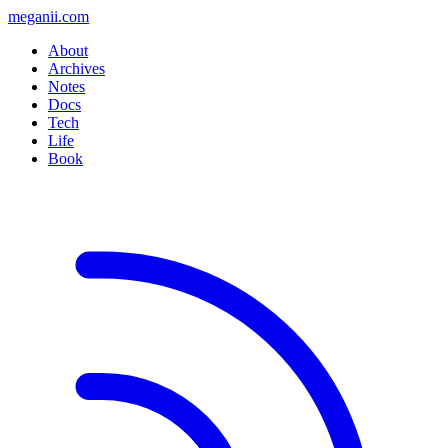
meganii.com
About
Archives
Notes
Docs
Tech
Life
Book