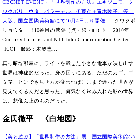
CBCNET EVENT » 『世界制作の方法』エキソニモ、ク
ワクボリョウタ、パラモデル、伊藤存＋青木陵子、等
大阪、国立国際美術館にて10月4日より開催
クワクボ
リョウタ 《10番目の感傷（点・線・面）》 2010年
Courtesy the artist and NTT Inter Communication Center
[ICC] 撮影：木奥恵…
真っ暗な部屋に、ライトを載せた小さな電車が映し出す
世界は神秘的だった。身の回りにある、ただのカゴ、ゴ
ミ箱、ピンでも見せ方が変わればここまで違った世界が
見えてくるんだと思った。何気なく踏み入れた影の世界
は、想像以上のものだった。
金氏徹平 《白地図》
【美と遊ぶ】「世界制作の方法」展 国立国際美術館(2)