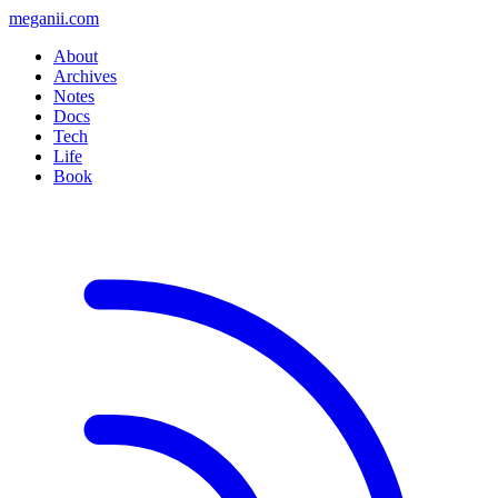
meganii.com
About
Archives
Notes
Docs
Tech
Life
Book