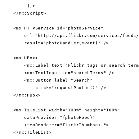
         ]]>

    </mx:Script>

    <mx:HTTPService id="photoService"

        url="http://api.flickr.com/services/feeds/
        result="photoHandler(event)" />

    <mx:HBox>

        <mx:Label text="Flickr tags or search term
        <mx:TextInput id="searchTerms" />

        <mx:Button label="Search"

            click="requestPhotos()" />

    </mx:HBox>

    <mx:TileList width="100%" height="100%"

        dataProvider="{photoFeed}"

        itemRenderer="FlickrThumbnail">

    </mx:TileList>
