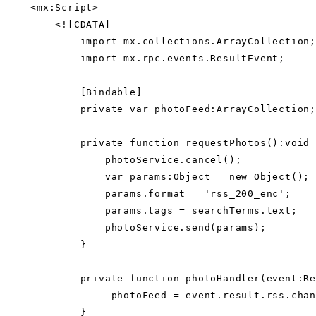
    <mx:Script>

        <![CDATA[

            import mx.collections.ArrayCollection;

            import mx.rpc.events.ResultEvent;

            [Bindable]

            private var photoFeed:ArrayCollection;

            private function requestPhotos():void 
                photoService.cancel();

                var params:Object = new Object();

                params.format = 'rss_200_enc';

                params.tags = searchTerms.text;

                photoService.send(params);

            }

            private function photoHandler(event:Re
                 photoFeed = event.result.rss.chan
            }
