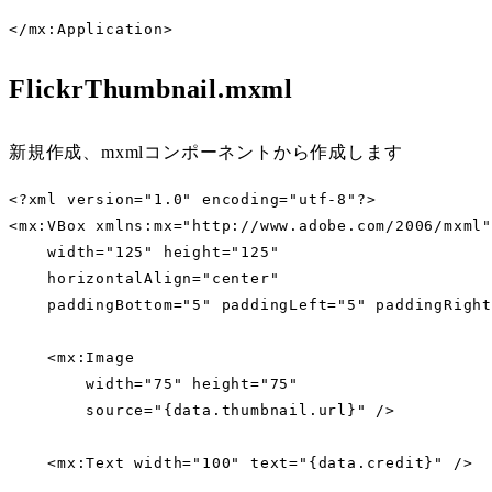
</mx:Application>
FlickrThumbnail.mxml
新規作成、mxmlコンポーネントから作成します
<?xml version="1.0" encoding="utf-8"?>

<mx:VBox xmlns:mx="http://www.adobe.com/2006/mxml"

    width="125" height="125"

    horizontalAlign="center"

    paddingBottom="5" paddingLeft="5" paddingRight
    <mx:Image

        width="75" height="75"

        source="{data.thumbnail.url}" />

    <mx:Text width="100" text="{data.credit}" />
