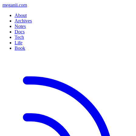
meganii.com
About
Archives
Notes
Docs
Tech
Life
Book