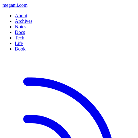
meganii.com
About
Archives
Notes
Docs
Tech
Life
Book