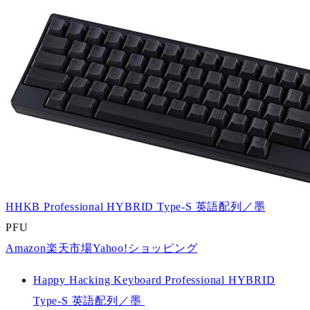
HHKB Professional HYBRID Type-S 英語配列／墨
PFU
Amazon
楽天市場
Yahoo!ショッピング
Happy Hacking Keyboard Professional HYBRID
Type-S 英語配列／墨