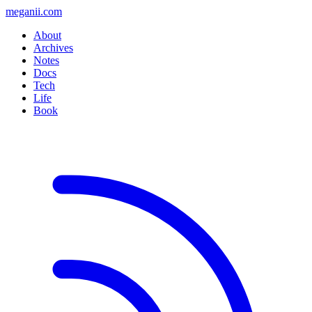
meganii.com
About
Archives
Notes
Docs
Tech
Life
Book