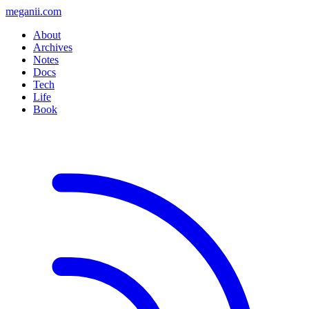
meganii.com
About
Archives
Notes
Docs
Tech
Life
Book