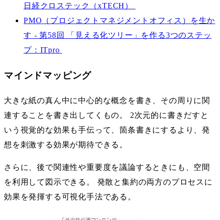
日経クロステック（xTECH）
PMO（プロジェクトマネジメントオフィス）を生か
す - 第58回 「見える化ツリー」を作る3つのステッ
プ：ITpro
マインドマッピング
大きな紙の真ん中に中心的な概念を書き、その周りに関
連することを書き出してくもの。 2次元的に書きだすと
いう視覚的な効果も手伝って、箇条書きにするより、発
想を刺激する効果が期待できる。
さらに、後で関連性や重要度を議論するときにも、空間
を利用して図示できる。 発散と集約の両方のプロセスに
効果を発揮する可視化手法である。