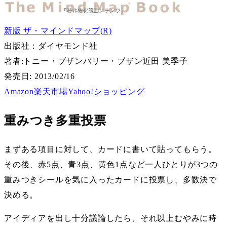
新版 ザ・マインドマップ(R)
出版社：ダイヤモンド社
著者:
トニー・ブザン
バリー・ブザン
近田 美季子
発売日: 2013/02/16
Amazon
楽天市場
Yahoo!ショッピング
重みつき多重投票
まずある項目に対して、カードに書いて貼ってもらう。
その後、赤5点、青3点、黄色1点など一人ひとりが3つの
重みつきシールを気に入ったカードに投票し、多数決で
決める。
アイディアを出し十分議論したら、それ以上むやみに時