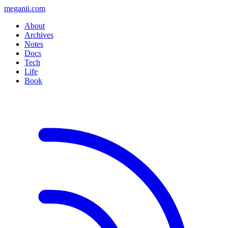
meganii.com
About
Archives
Notes
Docs
Tech
Life
Book