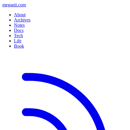
meganii.com
About
Archives
Notes
Docs
Tech
Life
Book