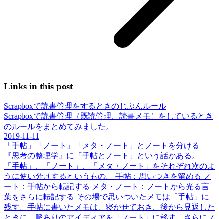
Links in this post
Scrapboxで読書管理をするときのじぶんルール
Scrapboxで読書管理（既読管理、読書メモ）をしているとき
のルールをまとめてみました。
2019-11-11
「手帖」「ノート」「メタ・ノート」とノートを分ける
『思考の整理学』に「手帖とノート」という話がある。
「手帖」、「ノート」、「メタ・ノート」をそれぞれ次のよ
うに使い分けするというもの。 手帖：思いつきを留める ノ
ート：手帖から転記する メタ・ノート：ノートから光る言
葉をさらに転記する その場で思いついたメモは「手帖」に
残す。手帖に書いたメモは、寝かせておき、後から見返した
ときに、脈ありのアイディアを「ノート」に移す。さらにノ