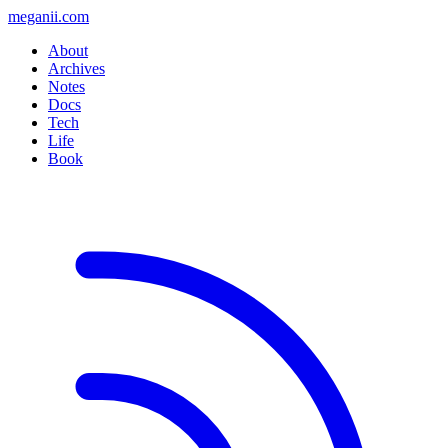
meganii.com
About
Archives
Notes
Docs
Tech
Life
Book