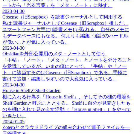
ートから「光る言葉」を「メタ・ノート」に移す。
2023-04-30
Cosense（旧Scrapbox）を読書ジャーナルとして利用する
私は 読書ジャーナルとしてCosense（旧Scrapbox）推しだ。
スマートフォン片手に[[読書メモ]]が取れる。 自分のメモに
もデータベースにもなる。 何よりも編集・追記のハードル
が低いことが気に入っている。
2023-04-30
Obsidianを外部公開用のメタ・ノートとして使う
「手帖」「ノート」「メタ・ノート」とノートを分けること
を意識しているが、いまの僕にとって、「手帖」や「ノー
ト」に該当するのはCosense（旧Scrapbox）である。手軽に
書けて追加・編集しやすいので大変気に入っている。
2023-04-30
House in ShelfとShelf Garden
棚に入れる行為を「House in Shelf」、そしてその棚の環境を
Shelf Gardenと呼ぶこととする。 Shelf に自分が見聞きしたも
のを棚に入れて見かえす活動（「House in Shelf」）をやって
いきたい。
2024-01-05
Zoteroとクラウドドライブの組み合わせで電子ファイルを一
元管理する