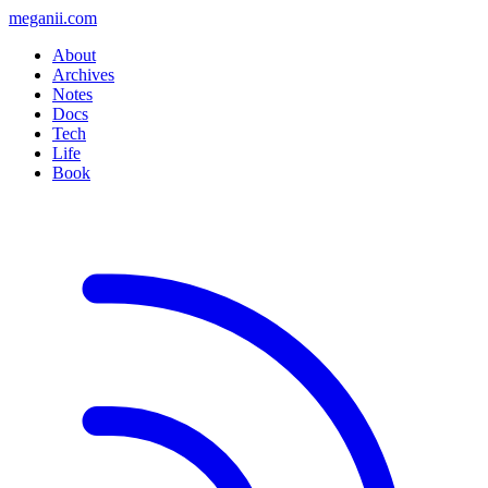
meganii.com
About
Archives
Notes
Docs
Tech
Life
Book