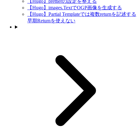
【Hugo】prettierの設定を整える
【Hugo】images.TextでOGP画像を生成する
【Hugo】Partial Templateでは複数returnを記述する
早期Returnを使えない