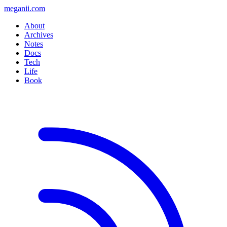
meganii.com
About
Archives
Notes
Docs
Tech
Life
Book