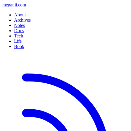
meganii.com
About
Archives
Notes
Docs
Tech
Life
Book