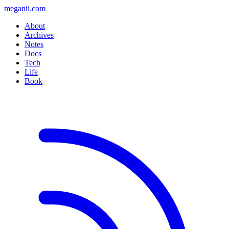
meganii.com
About
Archives
Notes
Docs
Tech
Life
Book