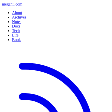
meganii.com
About
Archives
Notes
Docs
Tech
Life
Book