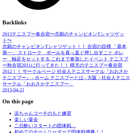
Backlinks
2013テニスブー春合宿〜念願のチャンピオンTシャツゲッ
ト〜
念願のチャンピオンTシャツゲット！！ 合宿の目標 「基本
第一」 ストローク ボールを真っ直ぐ押し出すこと ボレ
ー 軸足をセットする これまで参加したイベント テニスブ
ー秋合宿2011に行ってきた！！ 晴天のテニスブー春合宿
2012！！ サークルページ 社会人テニスサークル『おおさか
テニスブー』 - ホーム テニスブーとは - 大阪・社会人テニス
サークル「おおさかテニスブー」
2013-04-21
On this page
浜ちゃんコーチのもと練習
楽しい宴会
二日酔いスタートの団体戦…
初めてのチームリーダーで団体戦優勝！！