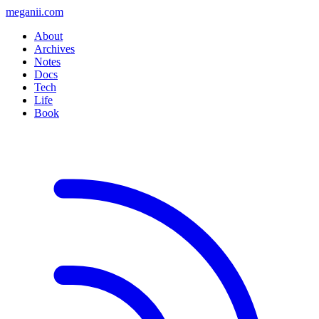
meganii.com
About
Archives
Notes
Docs
Tech
Life
Book