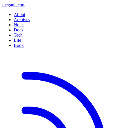
meganii.com
About
Archives
Notes
Docs
Tech
Life
Book