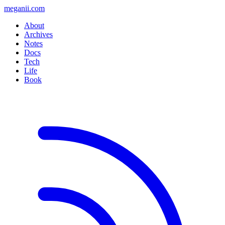
meganii.com
About
Archives
Notes
Docs
Tech
Life
Book