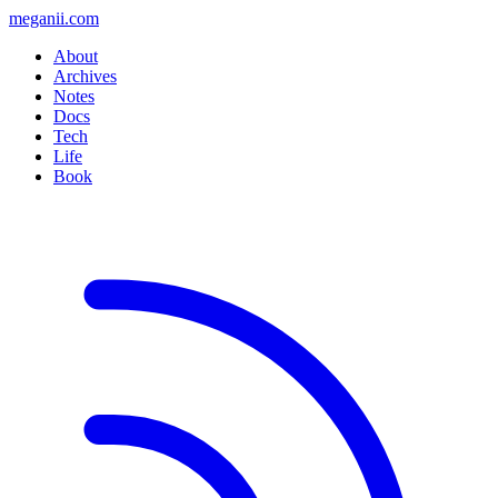
meganii.com
About
Archives
Notes
Docs
Tech
Life
Book