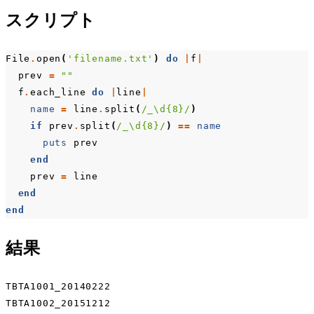
スクリプト
File
.
open
(
'filename.txt'
)
do
|
f
|
prev
=
""
f
.
each_line
do
|
line
|
name
=
line
.
split
(
/_\d{8}/
)
if
prev
.
split
(
/_\d{8}/
)
==
name
puts
prev
end
prev
=
line
end
end
結果
TBTA1001_20140222

TBTA1002_20151212