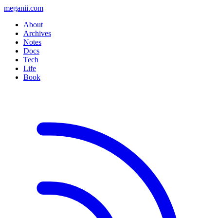
meganii.com
About
Archives
Notes
Docs
Tech
Life
Book