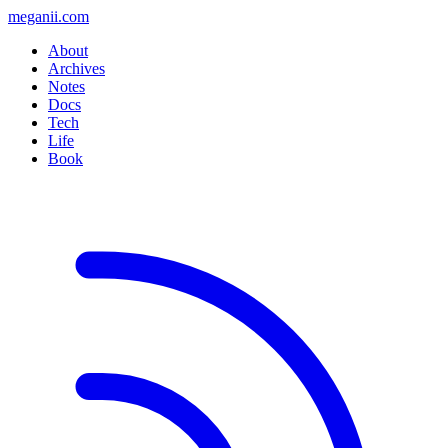
meganii.com
About
Archives
Notes
Docs
Tech
Life
Book