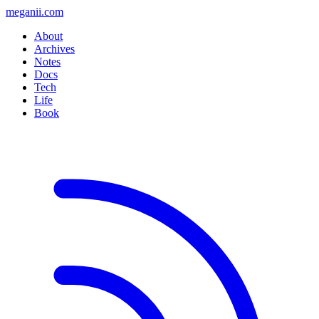
meganii.com
About
Archives
Notes
Docs
Tech
Life
Book