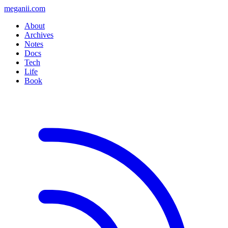
meganii.com
About
Archives
Notes
Docs
Tech
Life
Book