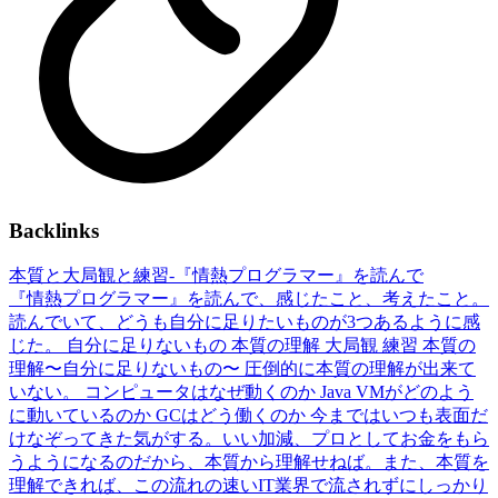
Backlinks
本質と大局観と練習-『情熱プログラマー』を読んで
『情熱プログラマー』を読んで、感じたこと、考えたこと。
読んでいて、どうも自分に足りたいものが3つあるように感
じた。 自分に足りないもの 本質の理解 大局観 練習 本質の
理解〜自分に足りないもの〜 圧倒的に本質の理解が出来て
いない。 コンピュータはなぜ動くのか Java VMがどのよう
に動いているのか GCはどう働くのか 今まではいつも表面だ
けなぞってきた気がする。いい加減、プロとしてお金をもら
うようになるのだから、本質から理解せねば。また、本質を
理解できれば、この流れの速いIT業界で流されずにしっかり