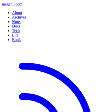
meganii.com
About
Archives
Notes
Docs
Tech
Life
Book