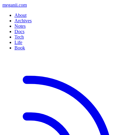
meganii.com
About
Archives
Notes
Docs
Tech
Life
Book