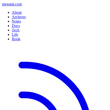
meganii.com
About
Archives
Notes
Docs
Tech
Life
Book