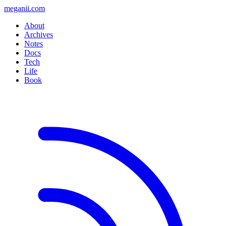
meganii.com
About
Archives
Notes
Docs
Tech
Life
Book